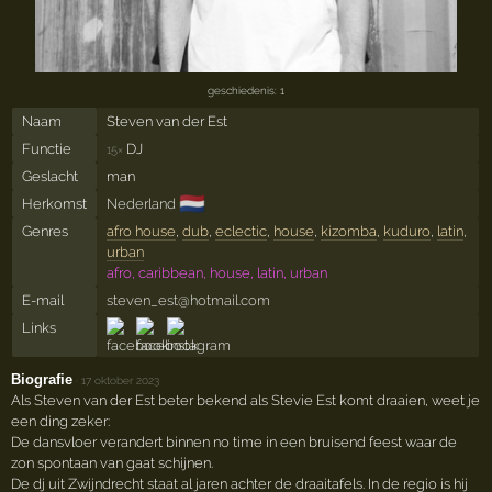
geschiedenis: 1
Naam
Steven van der Est
Functie
DJ
15×
Geslacht
man
🇳🇱
Herkomst
Nederland
Genres
afro house
,
dub
,
eclectic
,
house
,
kizomba
,
kuduro
,
latin
,
urban
afro, caribbean, house, latin, urban
E-mail
steven_est@hotmail.com
Links
Biografie
·
17 oktober 2023
Als Steven van der Est beter bekend als Stevie Est komt draaien, weet je
een ding zeker:
De dansvloer verandert binnen no time in een bruisend feest waar de
zon spontaan van gaat schijnen.
De dj uit Zwijndrecht staat al jaren achter de draaitafels. In de regio is hij