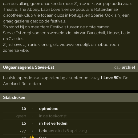
dan ook allang geen onbekende meer. Zijn cv reikt van pop podia zoals
Theatre, The Abbey, Latin Lovers en de populaire Rotterdamse
discotheek Club Vie tot aan clubs in Portugal en Spanje. Ook is hij een
graag geziene gast op de festivals.
Zo stond hij op meerdere Festivals tussen de grote namen.
Stevie Est zorgt voor een wervelende mix van Dancehall, House, Latin
en Classics.
Zijn shows zijn uniek, energiek, vrouwvriendelijk en hebben een
zomerse vibe.
Uitgaansagenda Stevie-Est
ical
·
archief
Laatste optreden was op zaterdag 2 september 2023:
I Love 90's
,
De
Ameland
,
Rotterdam
Statistieken
15
·
optredens
geen
·
in de toekomst
15
·
in het verleden
777
×
bekeken
sinds 6 april 2013