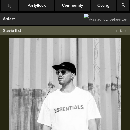
Jij
Partyflock
Community
Overig
🔍
Artiest
Stevie-Est
13 fans