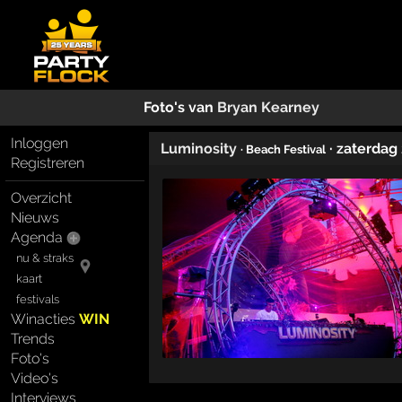
Foto's van
Bryan Kearney
Inloggen
Luminosity
· zaterdag
· Beach Festival
Registreren
Overzicht
Nieuws
Agenda
nu & straks
kaart
festivals
Winacties
WIN
Trends
Foto's
Video's
Interviews