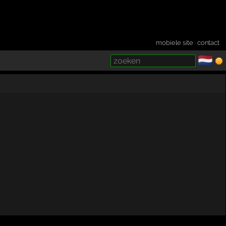
mobiele site
·
contact
🇳🇱
­