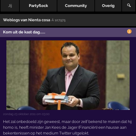
Jij
Partyflock
Community
Overig
🔍
Weblogs
van
Nienta cosa
·Â 107975
Kom uit de kast dag......
zondag 23 oktober 2011 om 03:00
Het zal onbedoeld zijn geweest, maar door zelf bekend te maken dat hij
homo is, heeft minister Jan Kees de Jager (Financiën) een hausse aan
bekentenissen op het medium Twitter uitgelokt.