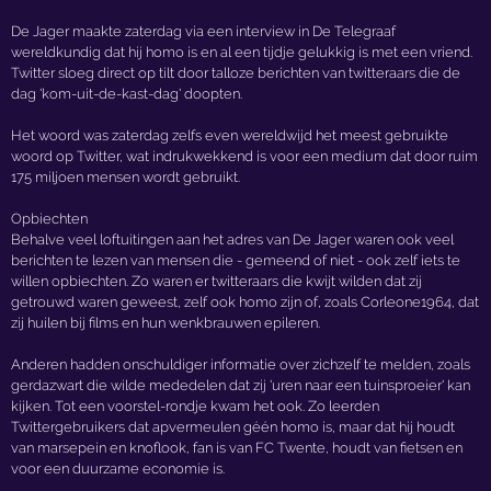
De Jager maakte zaterdag via een interview in De Telegraaf
wereldkundig dat hij homo is en al een tijdje gelukkig is met een vriend.
Twitter sloeg direct op tilt door talloze berichten van twitteraars die de
dag 'kom-uit-de-kast-dag' doopten.
Het woord was zaterdag zelfs even wereldwijd het meest gebruikte
woord op Twitter, wat indrukwekkend is voor een medium dat door ruim
175 miljoen mensen wordt gebruikt.
Opbiechten
Behalve veel loftuitingen aan het adres van De Jager waren ook veel
berichten te lezen van mensen die - gemeend of niet - ook zelf iets te
willen opbiechten. Zo waren er twitteraars die kwijt wilden dat zij
getrouwd waren geweest, zelf ook homo zijn of, zoals Corleone1964, dat
zij huilen bij films en hun wenkbrauwen epileren.
Anderen hadden onschuldiger informatie over zichzelf te melden, zoals
gerdazwart die wilde mededelen dat zij 'uren naar een tuinsproeier' kan
kijken. Tot een voorstel-rondje kwam het ook. Zo leerden
Twittergebruikers dat apvermeulen géén homo is, maar dat hij houdt
van marsepein en knoflook, fan is van FC Twente, houdt van fietsen en
voor een duurzame economie is.