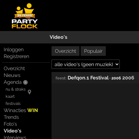
Video's
Inloggen
Overzicht
Populair
Registreren
Overzicht
Nieuws
Defqon.1 Festival
2006
feest:
· 2006
Agenda
nu & straks
kaart
festivals
Winacties
WIN
Trends
Foto's
Video's
Interviews