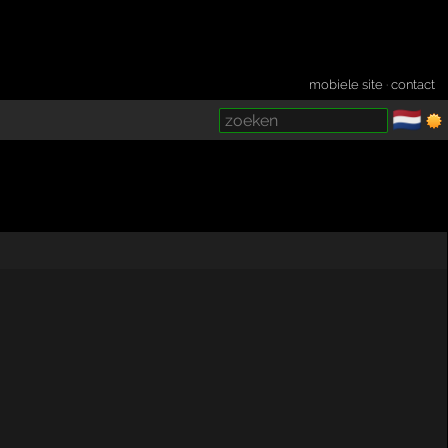
mobiele site
·
contact
🇳🇱
­