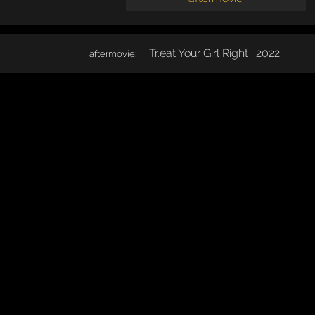
Tr.eat Your Girl Right · 2022
aftermovie: