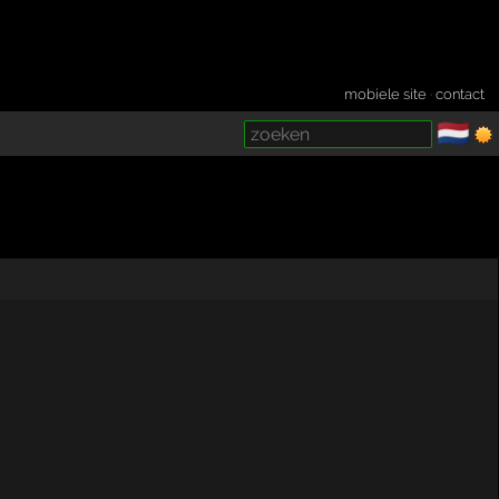
mobiele site
·
contact
🇳🇱
­