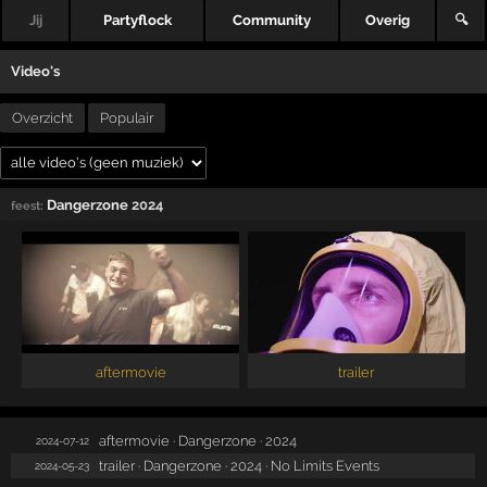
Jij
Partyflock
Community
Overig
🔍
Video's
Overzicht
Populair
Dangerzone
2024
feest:
aftermovie
trailer
aftermovie · Dangerzone · 2024
2024-07-12
trailer · Dangerzone · 2024 · No Limits Events
2024-05-23