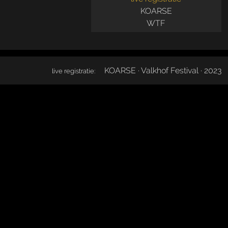
KOARSE
WTF
KOARSE · Valkhof Festival · 2023
live registratie: