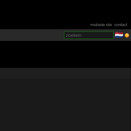
mobiele site
·
contact
🇳🇱
­