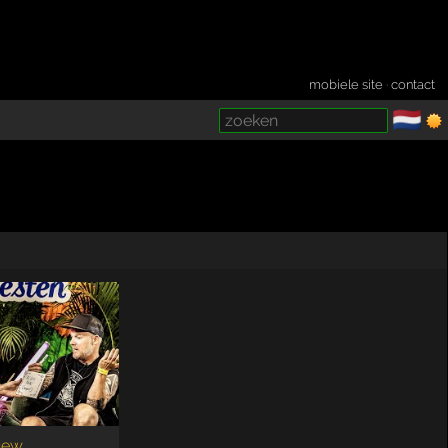
mobiele site
·
contact
🇳🇱
­
view