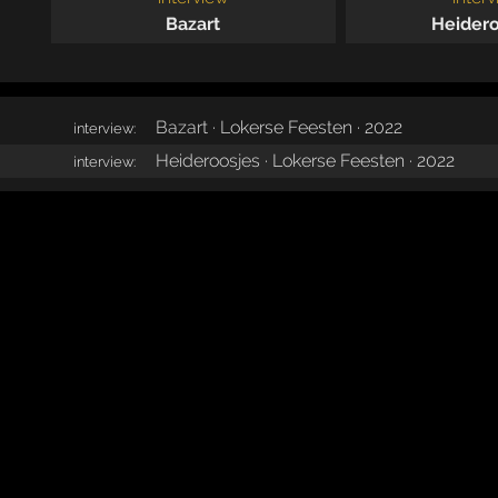
Bazart
Heidero
Bazart · Lokerse Feesten · 2022
interview:
Heideroosjes · Lokerse Feesten · 2022
interview: