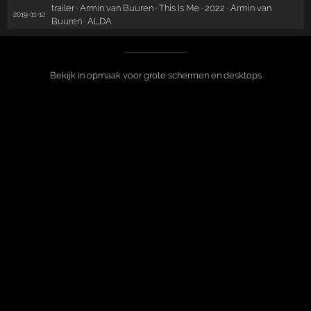
trailer · Armin van Buuren · This Is Me · 2022 · Armin van
2019-11-12
Buuren · ALDA
Bekijk in opmaak voor grote schermen en desktops