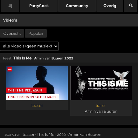
Jij
Partyflock
Community
Overig
🔍
Video's
Overzicht
Populair
This Is Me
2022
feest:
· Armin van Buuren
teaser
trailer
Armin van Buuren
teaser · This Is Me · 2022 · Armin van Buuren
2022-03-25