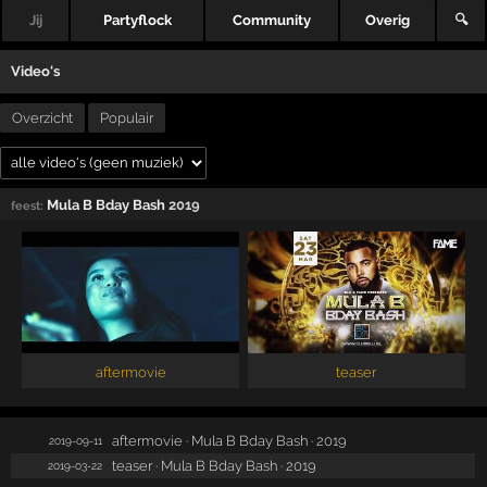
Jij
Partyflock
Community
Overig
🔍
Video's
Overzicht
Populair
Mula B Bday Bash
2019
feest:
aftermovie
teaser
aftermovie · Mula B Bday Bash · 2019
2019-09-11
teaser · Mula B Bday Bash · 2019
2019-03-22