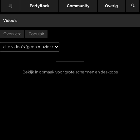
Jij
Partyflock
Community
Overig
🔍
Video's
Overzicht
Populair
Bekijk in opmaak voor grote schermen en desktops