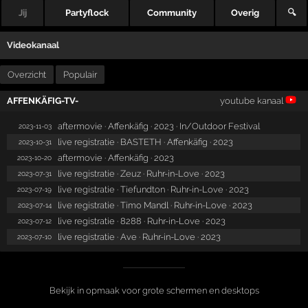
Jij
Partyflock
Community
Overig
🔍
Videokanaal
Overzicht
Populair
AFFENKÄFIG-TV-
youtube kanaal
aftermovie · Affenkäfig · 2023 · In/Outdoor Festival
2023-11-03
live registratie · BASTETH · Affenkäfig · 2023
2023-10-31
aftermovie · Affenkäfig · 2023
2023-10-20
live registratie · Zeuz · Ruhr-in-Love · 2023
2023-07-31
live registratie · Tiefundton · Ruhr-in-Love · 2023
2023-07-19
live registratie · Timo Mandl · Ruhr-in-Love · 2023
2023-07-14
live registratie · 8288 · Ruhr-in-Love · 2023
2023-07-12
live registratie · Ave · Ruhr-in-Love · 2023
2023-07-10
Bekijk in opmaak voor grote schermen en desktops