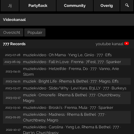
Jij
Partyflock
Community
Overig
🔍
Videokanaal
Overzicht
Populair
777 Records
youtube kanaal
muziekvideo · Oh Mama · Yxng Le, Giniio · 777 · Effs
2023-07-28
muziekvideo · Fall In Love · Frenna · 7Fest, 777 · Spanker
2023-06-09
muziekvideo · Hetzelfde · Frenna, Do · 777 · Vanno, Arie
2023-04-21
Storm
muziek · Bright Life · Rhema & Bethel · 777 · Magro, Effs
2023-04-21
muziekvideo · Slide/Why · Levi Kara, B3LLY · 777 · Burkeys
2023-03-27
muziek · Omonefe · Rhema & Bethel · 777 · Churchbwoy,
2023-03-17
Magro
muziekvideo · Broski’s · Frenna, Mula · 777 · Spanker
2023-03-10
muziekvideo · Madness · Rhema & Bethel · 777 ·
2023-01-20
Churchbwoy, Magro
muziekvideo · Carolina · Yxng Le, Rhema & Bethel · 777 ·
2022-10-17
Darr3n, Churchbwoy