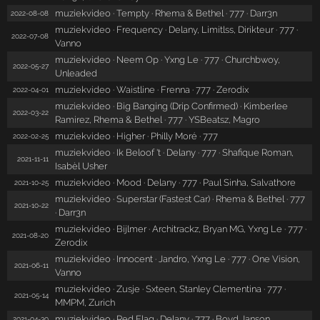
muziekvideo · Tempty · Rhema & Bethel · 777 · Darr3n
2022-08-08
muziekvideo · Frequency · Delany, Limitlss, Dirikteur · 777 ·
2022-07-08
Vanno
muziekvideo · Neem Op · Yxng Le · 777 · Churchbwoy,
2022-05-27
Unleaded
muziekvideo · Waistline · Frenna · 777 · Zerodix
2022-04-01
muziekvideo · Big Banging (Drip Confirmed) · Kimberlee
2022-03-22
Ramirez, Rhema & Bethel · 777 · YSBeatsz, Magro
muziekvideo · Higher · Philly Moré · 777
2022-02-25
muziekvideo · Ik Beloof 't · Delany · 777 · Shafique Roman,
2021-11-11
Isabèl Usher
muziekvideo · Mood · Delany · 777 · Paul Sinha, Salvathore
2021-10-25
muziekvideo · Superstar (Fastest Car) · Rhema & Bethel · 777
2021-10-22
· Darr3n
muziekvideo · Bijlmer · Architrackz, Bryan MG, Yxng Le · 777 ·
2021-08-20
Zerodix
muziekvideo · Innocent · Jandro, Yxng Le · 777 · One Vision,
2021-06-11
Vanno
muziekvideo · Zusje · Sxteen, Stanley Clementina · 777 ·
2021-05-14
MMPM, Zurich
muziekvideo · Red Flag · Delany · 777 · Boyd Janson
2021-04-30