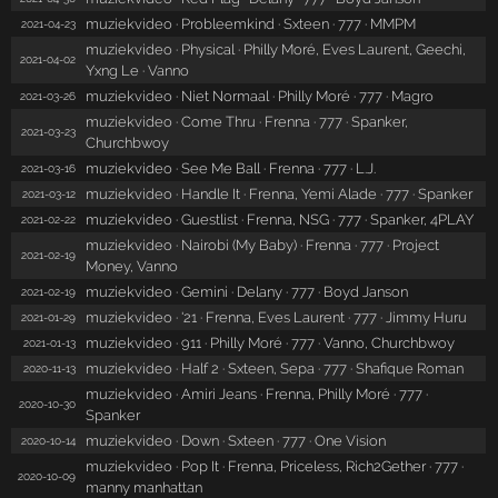
muziekvideo · Probleemkind · Sxteen · 777 · MMPM
2021-04-23
muziekvideo · Physical · Philly Moré, Eves Laurent, Geechi,
2021-04-02
Yxng Le · Vanno
muziekvideo · Niet Normaal · Philly Moré · 777 · Magro
2021-03-26
muziekvideo · Come Thru · Frenna · 777 · Spanker,
2021-03-23
Churchbwoy
muziekvideo · See Me Ball · Frenna · 777 · L.J.
2021-03-16
muziekvideo · Handle It · Frenna, Yemi Alade · 777 · Spanker
2021-03-12
muziekvideo · Guestlist · Frenna, NSG · 777 · Spanker, 4PLAY
2021-02-22
muziekvideo · Nairobi (My Baby) · Frenna · 777 · Project
2021-02-19
Money, Vanno
muziekvideo · Gemini · Delany · 777 · Boyd Janson
2021-02-19
muziekvideo · '21 · Frenna, Eves Laurent · 777 · Jimmy Huru
2021-01-29
muziekvideo · 911 · Philly Moré · 777 · Vanno, Churchbwoy
2021-01-13
muziekvideo · Half 2 · Sxteen, Sepa · 777 · Shafique Roman
2020-11-13
muziekvideo · Amiri Jeans · Frenna, Philly Moré · 777 ·
2020-10-30
Spanker
muziekvideo · Down · Sxteen · 777 · One Vision
2020-10-14
muziekvideo · Pop It · Frenna, Priceless, Rich2Gether · 777 ·
2020-10-09
manny manhattan