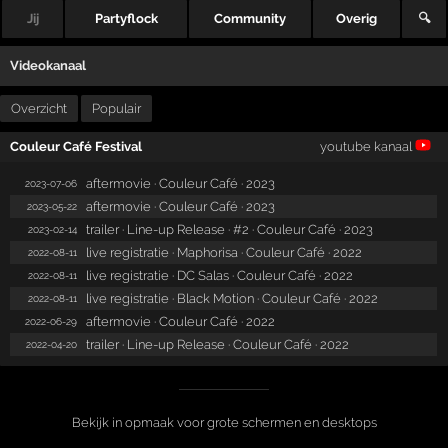
Jij
Partyflock
Community
Overig
🔍
Videokanaal
Overzicht
Populair
Couleur Café Festival
youtube kanaal
aftermovie · Couleur Café · 2023
2023-07-06
aftermovie · Couleur Café · 2023
2023-05-22
trailer · Line-up Release · #2 · Couleur Café · 2023
2023-02-14
live registratie · Maphorisa · Couleur Café · 2022
2022-08-11
live registratie · DC Salas · Couleur Café · 2022
2022-08-11
live registratie · Black Motion · Couleur Café · 2022
2022-08-11
aftermovie · Couleur Café · 2022
2022-06-29
trailer · Line-up Release · Couleur Café · 2022
2022-04-20
Bekijk in opmaak voor grote schermen en desktops