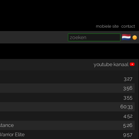
mobiele site
·
contact
🇳🇱
­
youtube kanaal
3:27
3:56
3:55
60:33
4:52
stance
5:26
arrior Elite
9:57