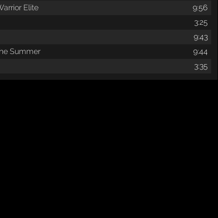
arrior Elite
9:56
3:25
9:43
 the Summer
9:44
3:35