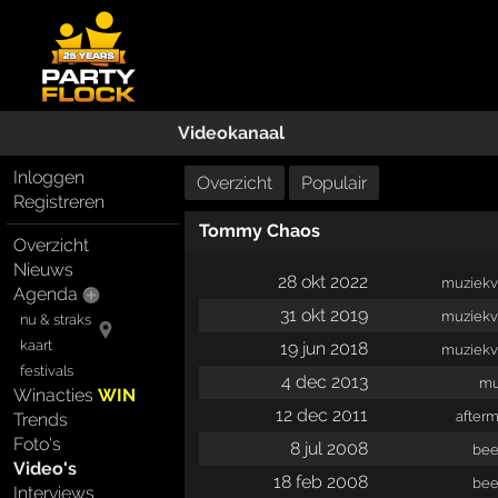
Videokanaal
Inloggen
Overzicht
Populair
Registreren
Tommy Chaos
Overzicht
Nieuws
28 okt 2022
muziekv
Agenda
31 okt 2019
muziekv
nu & straks
kaart
19 jun 2018
muziekv
festivals
4 dec 2013
mu
Winacties
WIN
12 dec 2011
afterm
Trends
Foto's
8 jul 2008
bee
Video's
18 feb 2008
bee
Interviews