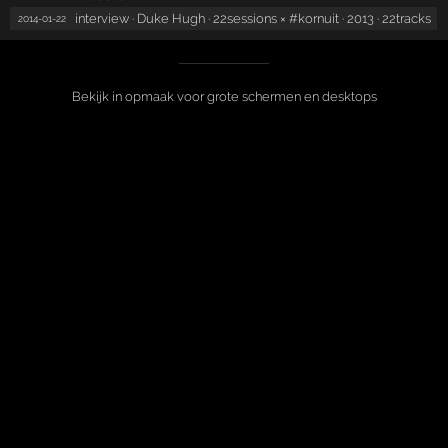
interview · Duke Hugh · 22sessions × #kornuit · 2013 · 22tracks
2014-01-22
Bekijk in opmaak voor grote schermen en desktops