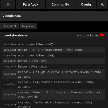
Jij
Partyflock
Community
Overig
🔍
Videokanaal
Overzicht
Populair
twentytwotracks
youtube kanaal
aftermovie · 22fest · 2017
2017-06-01
teaser · Line-up announcement · 22fest · 2016
2016-03-24
aftermovie · 22Fest · 2015
2015-08-03
teaser · 22Fest · 2015
2015-06-23
teaser · 22Fest · 2015
2015-06-18
interview · Up High Collective · 22sessions × #kornuit · 2014 ·
2014-08-21
22tracks
interview · Gery Mendes · 22sessions × #kornuit · 2014 ·
2014-06-30
22tracks
interview · Beesmunt Soundsystem · 22sessions × #kornuit ·
2014-06-24
2014 · 22tracks
interview · The Benelux · 22sessions × #kornuit · 2014 ·
2014-06-24
22tracks