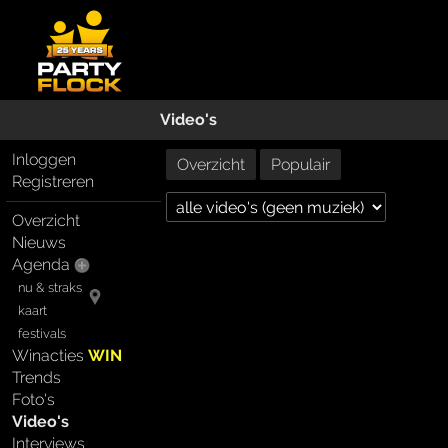
Video's
Inloggen
Overzicht
Populair
Registreren
Overzicht
Nieuws
Agenda
nu & straks
kaart
festivals
Winacties
WIN
Trends
Foto's
Video's
Interviews