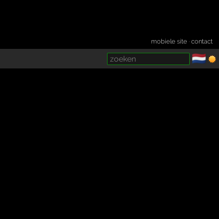
mobiele site
·
contact
🇳🇱
­