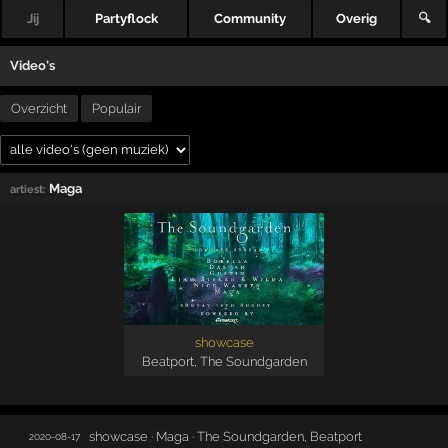
Jij
Partyflock
Community
Overig
🔍
Video's
Overzicht
Populair
Maga
artiest:
showcase
Beatport
,
The Soundgarden
showcase · Maga · The Soundgarden, Beatport
2020-08-17