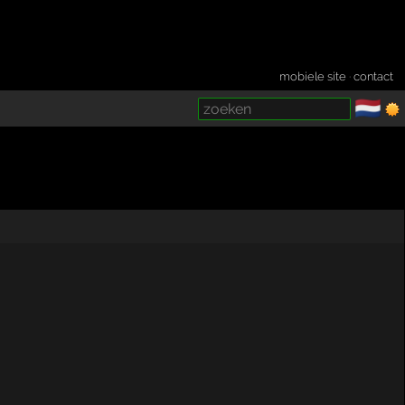
mobiele site
·
contact
🇳🇱
­