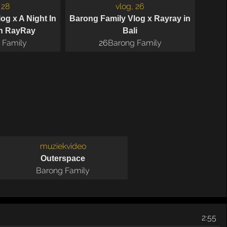
 28
vlog, 26
og x A Night In
Barong Family Vlog x Rayray in
th RayRay
Bali
 Family
26
Barong Family
muziekvideo
Outerspace
Barong Family
2:55