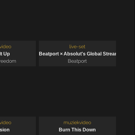
video
live-set
'20
t Up
Beatport × Absolut's Global Stream
Freedom
Beatport
video
muziekvideo
sion
Burn This Down