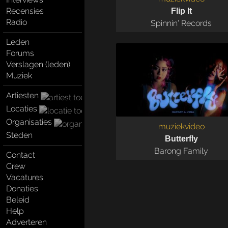
Recensies
Flip It
Radio
Spinnin' Records
Leden
Forums
Verslagen (leden)
Muziek
Artiesten
Locaties
Organisaties
muziekvideo
Steden
Butterfly
Barong Family
Contact
Crew
Vacatures
Donaties
Beleid
Help
Adverteren