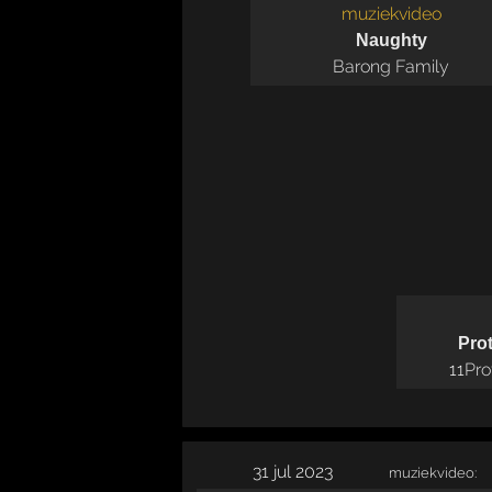
muziekvideo
Naughty
Barong Family
Pro
11
Pro
31 jul 2023
muziekvideo: