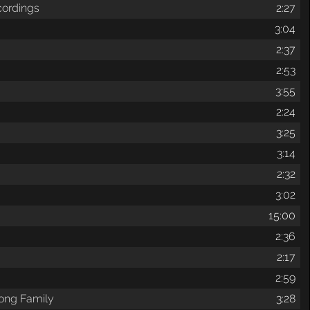
cordings
2:27
3:04
2:37
2:53
3:55
2:24
3:25
3:14
2:32
3:02
y
15:00
2:36
2:17
2:59
rong Family
3:28