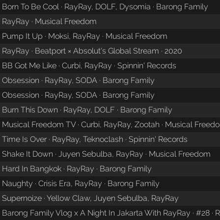
Born To Be Cool · RayRay, DOLF, Dysomia · Barong Family
RayRay · Musical Freedom
Pump It Up · Moksi, RayRay · Musical Freedom
RayRay · Beatport × Absolut's Global Stream · 2020
BB Got Me Like · Curbi, RayRay · Spinnin' Records
Obsession · RayRay, SODA · Barong Family
Obsession · RayRay, SODA · Barong Family
Burn This Down · RayRay, DOLF · Barong Family
Musical Freedom TV · Curbi, RayRay, Zootah · Musical Freed
Time Is Over · RayRay, Teknoclash · Spinnin' Records
Shake It Down · Juyen Sebulba, RayRay · Musical Freedom
Hard In Bangkok · RayRay · Barong Family
Naughty · Crisis Era, RayRay · Barong Family
Supernoize · Yellow Claw, Juyen Sebulba, RayRay
Barong Family Vlog x A Night In Jakarta With RayRay · #28 ·