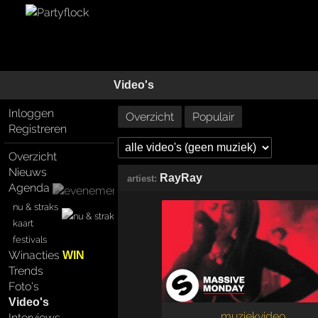
Video's
Inloggen
Overzicht
Populair
Registreren
Overzicht
Nieuws
RayRay
artiest:
Agenda
nu & straks
kaart
festivals
Winacties
WIN
Trends
Foto's
Video's
muziekvideo
Interviews