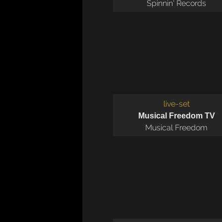
Spinnin' Records
live-set
Musical Freedom TV
Musical Freedom