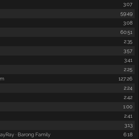
3:07
59:49
3:08
60:51
2:35
3:57
3:41
2:25
om
127:26
2:24
2:42
1:00
2:41
3:13
 RayRay · Barong Family
6:18