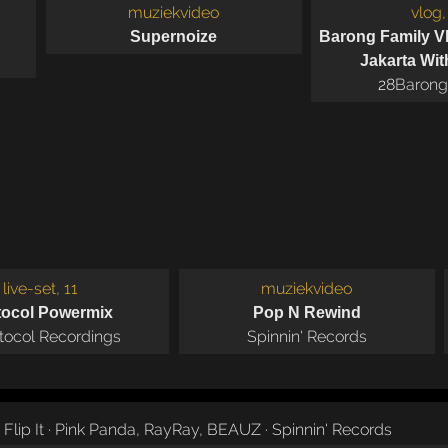
muziekvideo
vlog,
Supernoize
Barong Family Vl
Jakarta Wi
28
Barong
live-set, 11
muziekvideo
tocol Powermix
Pop N Rewind
tocol Recordings
Spinnin' Records
Flip It · Pink Panda, RayRay, BEAUZ · Spinnin' Records