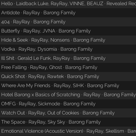
Hello · Laidback Luke, RayRay, VINNE, BEAUZ · Revealed Re
Antidote · RayRay · Barong Family
404 · RayRay · Barong Family
Butterfly · RayRay, JVNA · Barong Family
Hide & Seek · RayRay, Nonsens · Barong Family
Vodka · RayRay, Dysomia · Barong Family
Ill Shit · Gerald Le Funk, RayRay · Barong Family
Free Falling · RayRay, Ghost · Barong Family
Quick Shot · RayRay, Rawtek · Barong Family
Where Are My Friends · RayRay, SIHK · Barong Family
Hotel Barong x Basics of Scratching · RayRay · Barong Famil
OMFG · RayRay, Sickmode · Barong Family
Watch Out · RayRay, Out of Cookies · Barong Family
The Space · RayRay, Sky Sky · Barong Family
Emotional Violence (Acoustic Version) · RayRay, Skellism · Ba