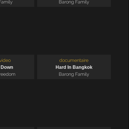
Family
Barong Family
video
documentaire
t Down
Hard In Bangkok
Freedom
Barong Family