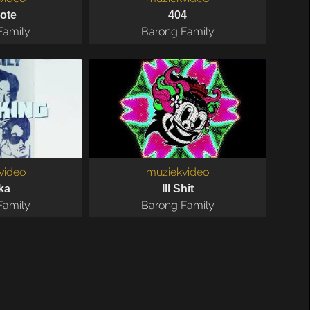
ote
404
Family
Barong Family
video
muziekvideo
ka
Ill Shit
Family
Barong Family