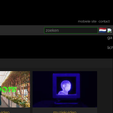
mobiele site
·
contact
🇳🇱
­
video
muziekvideo