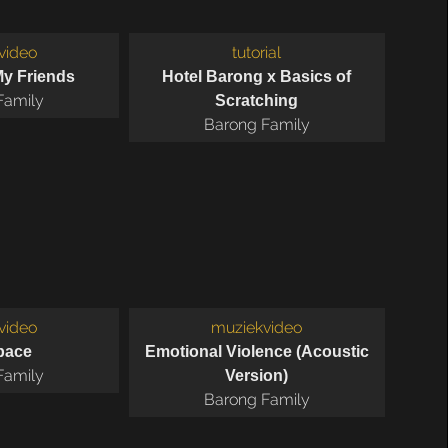
video
tutorial
y Friends
Hotel Barong x Basics of
Family
Scratching
Barong Family
video
muziekvideo
pace
Emotional Violence (Acoustic
Family
Version)
Barong Family