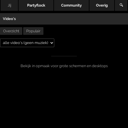
Jij
Partyflock
Community
Overig
🔍
Video's
Overzicht
Populair
Bekijk in opmaak voor grote schermen en desktops