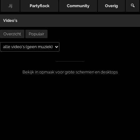
Jij
Partyflock
Community
Overig
🔍
Video's
Overzicht
Populair
Bekijk in opmaak voor grote schermen en desktops