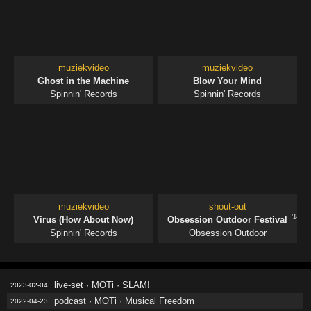
muziekvideo
muziekvideo
Ghost in the Machine
Blow Your Mind
Spinnin' Records
Spinnin' Records
muziekvideo
shout-out
'14
Virus (How About Now)
Obsession Outdoor Festival
Spinnin' Records
Obsession Outdoor
live-set · MOTi · SLAM!
2023-02-04
podcast · MOTi · Musical Freedom
2022-04-23