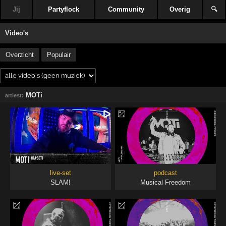
Jij
Partyflock
Community
Overig
🔍
Video's
Overzicht
Populair
MOTi
artiest:
live-set
podcast
SLAM!
Musical Freedom