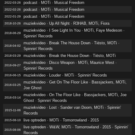
podcast · MOTi · Musical Freedom
2022-03-26
podcast · MOTi · Musical Freedom
2022-02-26
podcast · MOTi · Musical Freedom
2022-01-29
muziekvideo · Up All Night · R3HAB, MOTi, Fiora
2018-10-26
muziekvideo · I See Light In You · MOTi, Faye Medeson ·
2018-06-29
Spinnin' Records
muziekvideo · Break The House Down · Tiësto, MOTi ·
2018-04-02
Spinnin' Records
muziekvideo · Break the House Down · Tiësto, MOTi
2018-03-29
muziekvideo · Disco Weapon · MOTi, Maurice West ·
2016-09-27
Spinnin' Records
muziekvideo · Louder · MOTi · Spinnin' Records
2016-06-15
muziekvideo · Get On The Floor Like · Bassjackers, MOTi,
2016-03-25
Joe Ghost
muziekvideo · On The Floor Like · Bassjackers, MOTi, Joe
2016-03-14
Ghost · Spinnin' Records
muziekvideo · Lost · Sander van Doorn, MOTi · Spinnin'
2015-11-06
Records
live optreden · MOTi · Tomorrowland · 2015
2015-08-10
live optreden · W&W, MOTi · Tomorrowland · 2015 · Spinnin'
2015-08-06
Records