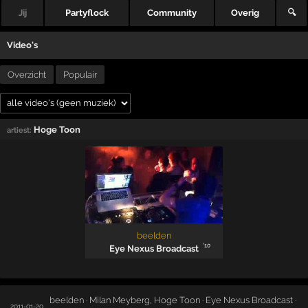
Jij
Partyflock
Community
Overig
🔍
Video's
Overzicht
Populair
Hoge Toon
artiest:
beelden
'10
Eye Nexus Broadcast
beelden · Milan Meyberg, Hoge Toon · Eye Nexus Broadcast ·
2011-01-20