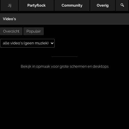
Jij
Partyflock
Community
Overig
🔍
Video's
Overzicht
Populair
Bekijk in opmaak voor grote schermen en desktops