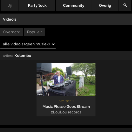
Jij
Partyflock
Community
Overig
🔍
Video's
Overzicht
Populair
Kolombo
artiest:
live-set, 2
Music Please Goes Stream
2
LouLou records