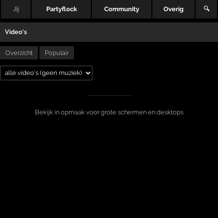
Jij
Partyflock
Community
Overig
🔍
Video's
Overzicht
Populair
Bekijk in opmaak voor grote schermen en desktops