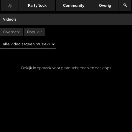
Jij
Partyflock
Community
Overig
🔍
Video's
Overzicht
Populair
Bekijk in opmaak voor grote schermen en desktops