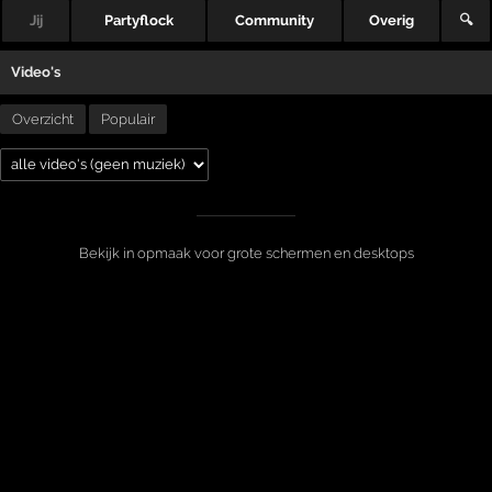
Jij
Partyflock
Community
Overig
🔍
Video's
Overzicht
Populair
Bekijk in opmaak voor grote schermen en desktops