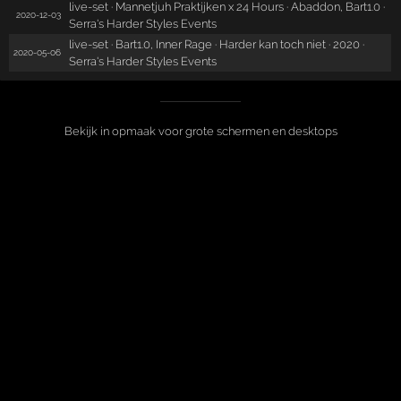
live-set · Mannetjuh Praktijken x 24 Hours · Abaddon, Bart1.0 ·
2020-12-03
Serra's Harder Styles Events
live-set · Bart1.0, Inner Rage · Harder kan toch niet · 2020 ·
2020-05-06
Serra's Harder Styles Events
Bekijk in opmaak voor grote schermen en desktops