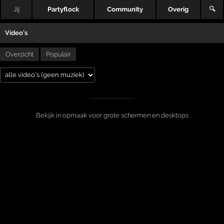
Jij
Partyflock
Community
Overig
🔍
Video's
Overzicht
Populair
Bekijk in opmaak voor grote schermen en desktops