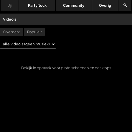
Jij
Partyflock
Community
Overig
🔍
Video's
Overzicht
Populair
Bekijk in opmaak voor grote schermen en desktops