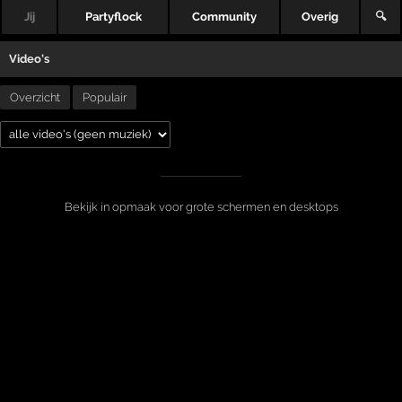
Jij
Partyflock
Community
Overig
🔍
Video's
Overzicht
Populair
Bekijk in opmaak voor grote schermen en desktops