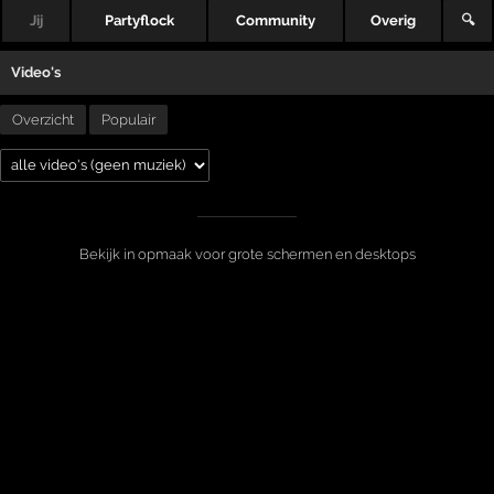
Jij
Partyflock
Community
Overig
🔍
Video's
Overzicht
Populair
Bekijk in opmaak voor grote schermen en desktops