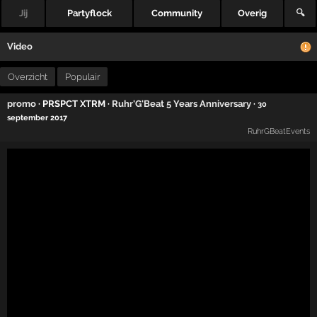
Jij
Partyflock
Community
Overig
🔍
Video
Overzicht
Populair
promo
· PRSPCT XTRM ·
Ruhr'G'Beat 5 Years Anniversary
·
30
september 2017
RuhrGBeatEvents