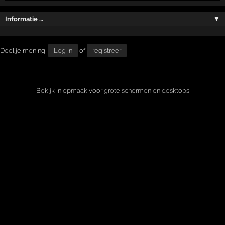
Informatie …
▼
Deel je mening!
Log in
of
registreer
Bekijk in opmaak voor grote schermen en desktops