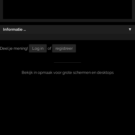
Informatie …
▼
Deel je mening!
Log in
of
registreer
Bekijk in opmaak voor grote schermen en desktops