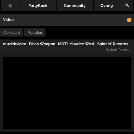
Jij
Partyflock
Community
Overig
🔍
Video
Overzicht
Populair
muziekvideo
· Disco Weapon ·
MOTi
,
Maurice West
·
Spinnin' Records
Spinnin' Records