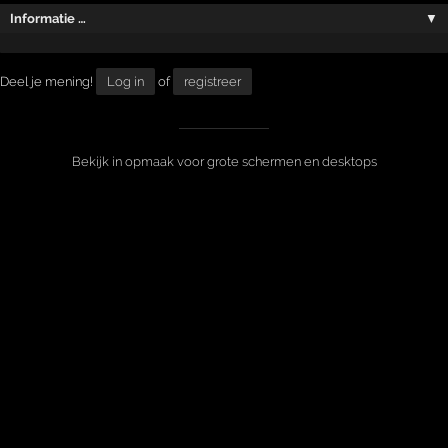
Informatie …
▼
Deel je mening!
Log in
of
registreer
Bekijk in opmaak voor grote schermen en desktops