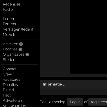
Recensies
Radio
Leden
Forums
Verslagen (leden)
Muziek
Artiesten
Locaties
Organisaties
Steden
Contact
Crew
Vacatures
Informatie …
Donaties
Beleid
Help
Adverteren
Deel je mening!
Log in
of
registree
Voorwaarden