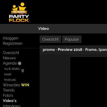
Video
Inloggen
Overzicht
Populair
Registreren
promo
· Preview 2016 ·
Frame
,
Ipa
Overzicht
Nieuws
Agenda
nu & straks
kaart
festivals
Winacties
WIN
Trends
Foto's
Video's
Interviews