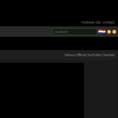
mobiele site
·
contact
🇳🇱
­
Versuz Official YouTube Channel