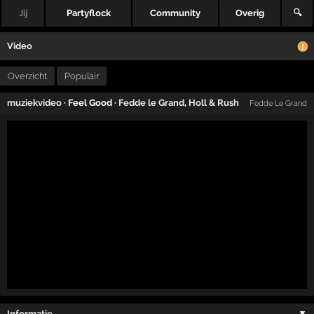
Jij
Partyflock
Community
Overig
🔍
Video
Overzicht
Populair
muziekvideo
· Feel Good ·
Fedde le Grand
,
Holl & Rush
Fedde Le Grand
Informatie …
▼