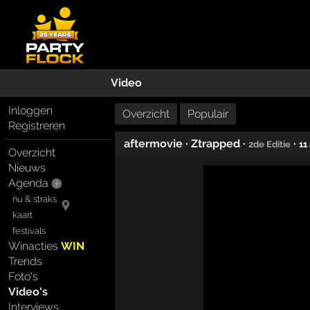
Video
Inloggen
Overzicht
Populair
Registreren
aftermovie
·
Ztrapped
·
·
2de Editie
11
Overzicht
Nieuws
Agenda
nu & straks
kaart
festivals
Winacties
WIN
Trends
Foto's
Video's
Interviews