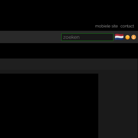
mobiele site
·
contact
🇳🇱
­