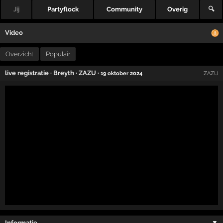
Jij
Partyflock
Community
Overig
🔍
Video
Overzicht
Populair
live registratie
·
Breyth
·
ZAZU
·
19 oktober 2024
ZAZU
Informatie …
▼