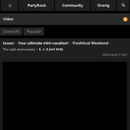
Jij
Partyflock
Community
Overig
🔍
Video
Overzicht
Populair
·
Your ultimate mini-vacation!
·
·
teaser
Freshtival Weekend
·
,
,
juni 2025
The 15th Anniversary
6
7
8
Absolutely Fresh