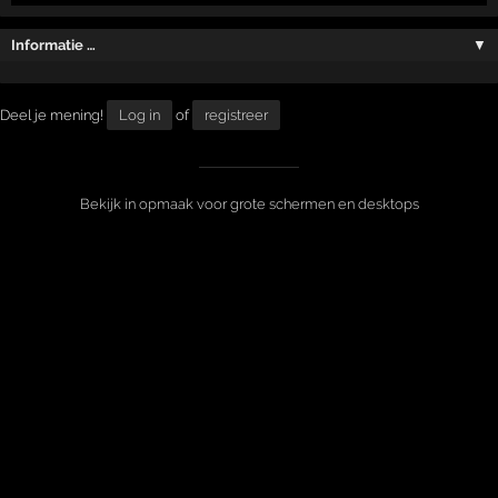
Informatie …
▼
Deel je mening!
Log in
of
registreer
Bekijk in opmaak voor grote schermen en desktops