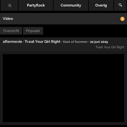
Jij
Partyflock
Community
Overig
🔍
Video
Overzicht
Populair
aftermovie
·
Tr.eat Your Girl Right
·
·
Start of Summer
22 juni 2019
Treat Your Girl Right