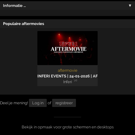
Informatie …
▼
Populaire aftermovies
aftermovie
INFERI EVENTS | 24-01-2026 | AFTERMOVIE
'26
Inferi
Deel je mening!
Log in
of
registreer
Bekijk in opmaak voor grote schermen en desktops