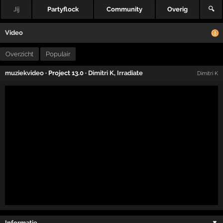
Jij
Partyflock
Community
Overig
🔍
Video
Overzicht
Populair
muziekvideo
· Project 13.0 ·
Dimitri K
,
Irradiate
Dimitri K
Informatie …
▼