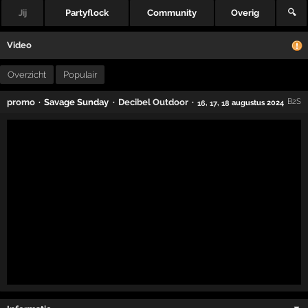
Jij
Partyflock
Community
Overig
🔍
Video
Overzicht
Populair
·
Savage Sunday
·
·
promo
Decibel Outdoor
B2S
,
,
augustus 2024
16
17
18