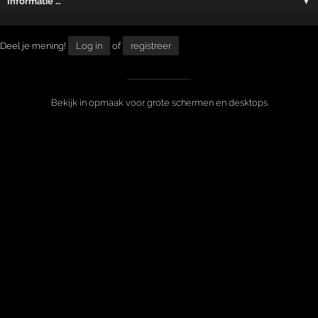
Informatie …
▼
Deel je mening!
Log in
of
registreer
Bekijk in opmaak voor grote schermen en desktops