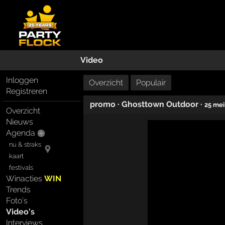
Video
Inloggen
Overzicht
Populair
Registreren
promo
·
Ghosttown Outdoor
·
25 mei
Overzicht
Nieuws
Agenda
nu & straks
kaart
festivals
Winacties
WIN
Trends
Foto's
Video's
Interviews