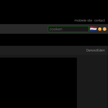
mobiele site
·
contact
🇳🇱
­
Dance2Eden