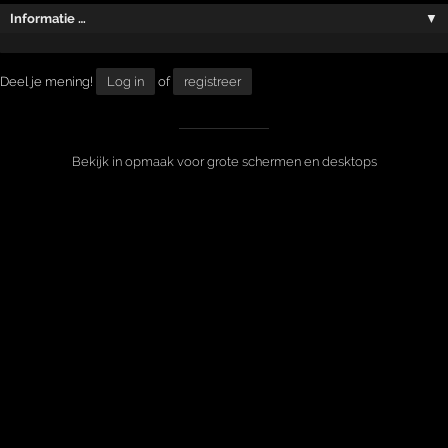
Informatie …
▼
Deel je mening!
Log in
of
registreer
Bekijk in opmaak voor grote schermen en desktops