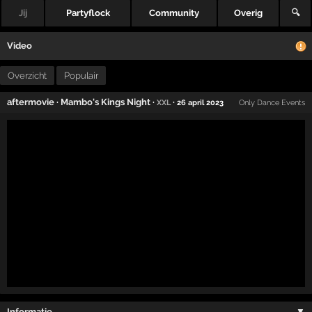
Jij
Partyflock
Community
Overig
🔍
Video
Overzicht
Populair
aftermovie
·
Mambo's Kings Night
·
·
XXL
26 april 2023
Only Dance Events
Informatie …
▼