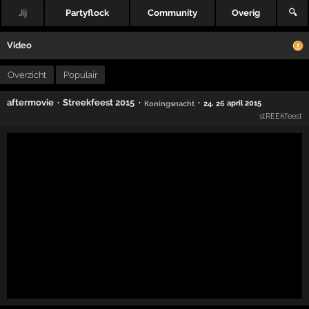
Jij
Partyflock
Community
Overig
🔍
Video
Overzicht
Populair
·
·
·
aftermovie
Streekfeest 2015
,
april 2015
Koningsnacht
24
26
stREEKfeest