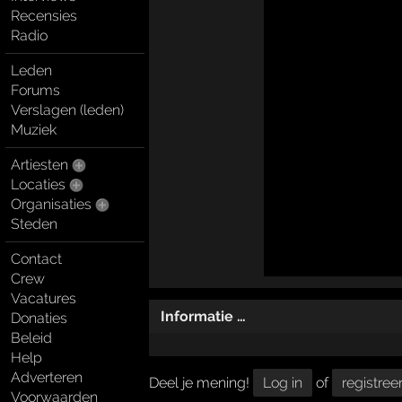
Recensies
Radio
Leden
Forums
Verslagen (leden)
Muziek
Artiesten
Locaties
Organisaties
Steden
Contact
Crew
Vacatures
Informatie …
Donaties
Beleid
Help
Adverteren
Deel je mening!
Log in
of
registree
Voorwaarden