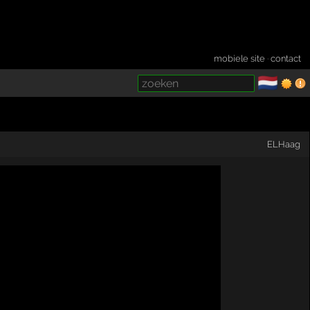
mobiele site
·
contact
🇳🇱
­
ELHaag